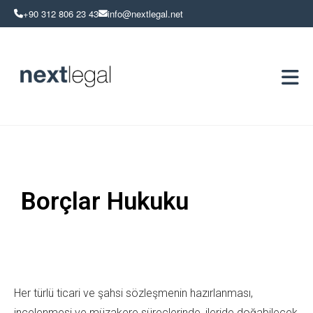
+90 312 806 23 43
info@nextlegal.net
Borçlar Hukuku
Her türlü ticari ve şahsi sözleşmenin hazırlanması,
incelenmesi ve müzakere süreçlerinde, ileride doğabilecek