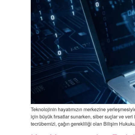
Teknolojinin hayatımızın merkezine yerleşmesiyle bir
için büyük fırsatlar sunarken, siber suçlar ve veri 
tecrübemizi, çağın gerekliliği olan Bilişim Hukuku