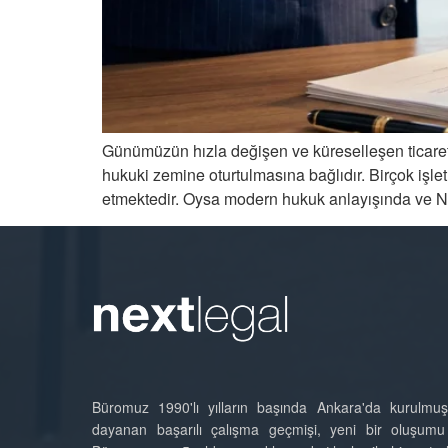
Günümüzün hızla değişen ve küreselleşen ticaret 
hukuki zemine oturtulmasına bağlıdır. Birçok işle
etmektedir. Oysa modern hukuk anlayışında ve N
Büromuz 1990'lı yılların başında Ankara'da kurulmuşt
dayanan başarılı çalışma geçmişi, yeni bir oluşumu g