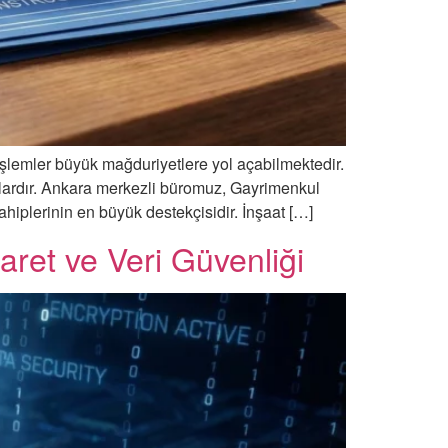
işlemler büyük mağduriyetlere yol açabilmektedir.
nulardır. Ankara merkezli büromuz, Gayrimenkul
hiplerinin en büyük destekçisidir. İnşaat […]
aret ve Veri Güvenliği