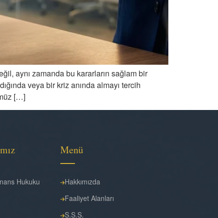
eğil, aynı zamanda bu kararların sağlam bir
dığında veya bir kriz anında almayı tercih
ümüz […]
ımız
Menü
Finans Hukuku
Hakkımızda
Faaliyet Alanları
S.S.S.