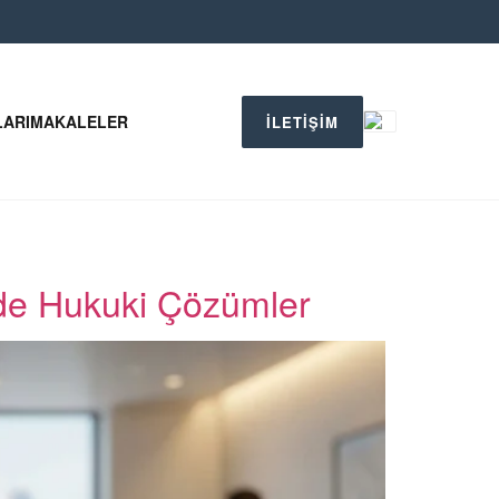
LARI
MAKALELER
İLETİŞİM
inde Hukuki Çözümler