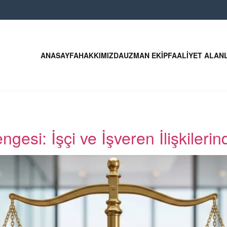
ANASAYFA
HAKKIMIZDA
UZMAN EKIP
FAALIYET ALAN
gesi: İşçi ve İşveren İlişkiler