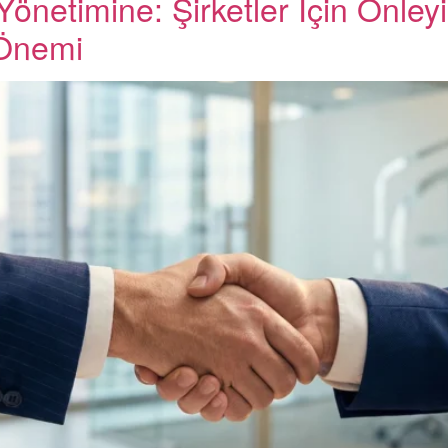
önetimine: Şirketler İçin Önley
 Önemi