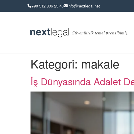
+90 312 806 23 43
info@nextlegal.net
Güvenilirlik temel prensibimiz
Kategori:
makale
İş Dünyasında Adalet Den