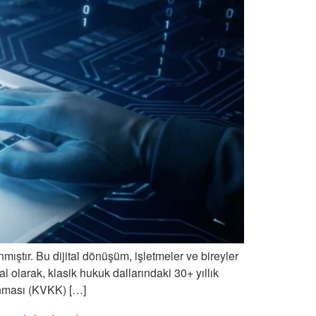
ınmıştır. Bu dijital dönüşüm, işletmeler ve bireyler
al olarak, klasik hukuk dallarındaki 30+ yıllık
runması (KVKK) […]