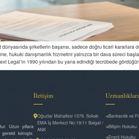
dünyasında şirketlerin başarısı, sadece doğru ticari kararlara d
tme, hukuki danışmanlık hizmetini yalnızca bir dava süreci başla
ext Legal’in 1990 yılından bu yana edindiği tecrübede gördüğ
İletişim
Uzmanlıklar
Oğuzlar Mahallesi 1379. Sokak
Bankacılık ve 
EMA İş Merkezi No:19/11 Balgat /
ur. Uzun yıllara
Bilişim Hukuku
ANK
erekli kılmıştır.
Enerji Hukuku