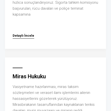
hızlıca sonuçlandırıyoruz. Sigorta tahkim komisyonu
başvuruları, rücu davaları ve poliçe teminat
kapsamına
Detaylı İncele
Miras Hukuku
Vasiyetname hazırlanması, miras taksim
sözleşmeleri ve veraset ilamı işlemlerini ailenin
hassasiyetlerini gözeterek yürütüyoruz.
Mirasbırakanın tasarruflarından kaynaklanan tenkis
davaları, muris muvazaası ve mirasın reddi